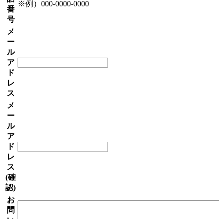
※例）000-0000-0000
番
号
メ
ー
ル
ア
ド
レ
ス
メ
ー
ル
ア
ド
レ
ス
(確
認)
お
問