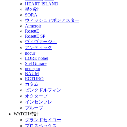
HEART ISLAND
星の砂
SORA
ウィッシュアポンアスター
Aimeroir
RosettE
RosettE SP
ヴィヴァージュ
アンティック
nocur
LORE nobel
Stel Giurare
neu spur
BAUM
ECTURO
カタム
ピンクドルフィン
オクターブ
インセンブレ
プルーブ
WATCH
時計
グランドセイコー
プロスペックス