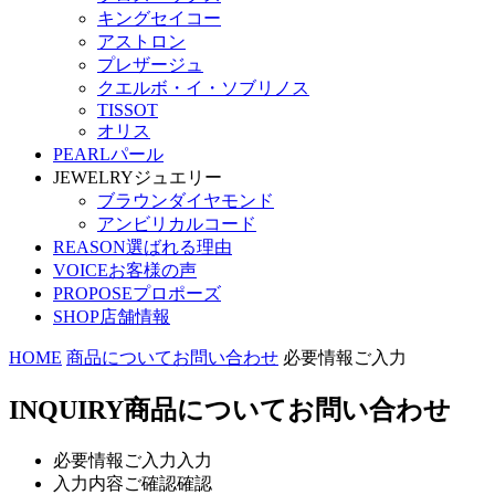
キングセイコー
アストロン
プレザージュ
クエルボ・イ・ソブリノス
TISSOT
オリス
PEARL
パール
JEWELRY
ジュエリー
ブラウンダイヤモンド
アンビリカルコード
REASON
選ばれる理由
VOICE
お客様の声
PROPOSE
プロポーズ
SHOP
店舗情報
HOME
商品についてお問い合わせ
必要情報ご入力
INQUIRY
商品についてお問い合わせ
必要情報ご入力
入力
入力内容ご確認
確認