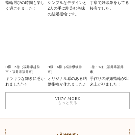
指輪選びの時間も楽し
シンプルなデザインと
丁寧で好印象をもてる
く過ごせました！
2人の手に馴染む色味
接客でした。
の結婚指輪です。
D様・K様（福井県越前
H様・A様（福井県坂井
J様・Y様（福井県福井
市・福井県福井市）
市）
市）
キラキラな輝きに惹か
オリジナル感のある結
手作りの結婚指輪が出
れました°˖✧
婚指輪が作れました♬
来上がりました！
VIEW MORE
もっと見る
- Present -