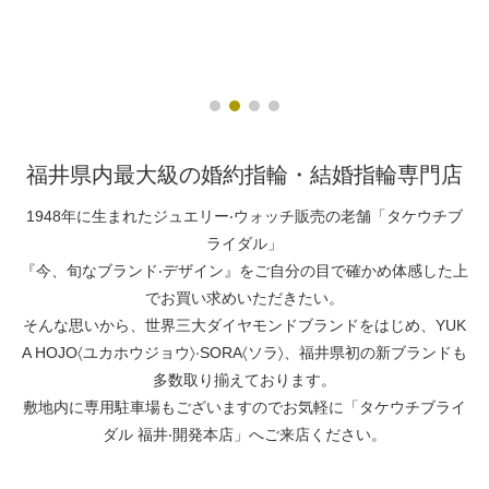
福井県内最大級の婚約指輪・結婚指輪専門店
1948年に⽣まれたジュエリー‧ウォッチ販売の⽼舗「タケウチブ
ライダル」
『今、旬なブランド‧デザイン』をご⾃分の⽬で確かめ体感した上
でお買い求めいただきたい。
そんな思いから、世界三⼤ダイヤモンドブランドをはじめ、YUK
A HOJO〈ユカホウジョウ〉‧SORA〈ソラ〉、福井県初の新ブランドも
多数取り揃えております。
敷地内に専⽤駐⾞場もございますのでお気軽に「タケウチブライ
ダル 福井‧開発本店」へご来店ください。