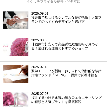
タケウチブライダル福井・開発本店
方が分割でのお支払いを選ばれています。ご結婚に関して
何かとお金が必要になりますので、一生身につける結婚指
輪をゆっく支払おう、と考える方が多くいらっしゃいま
2025.09.01
福井市で見つけるシンプルな結婚指輪｜人気ブ
す。
ランドのおすすめデザインと選び方
2025.08.03
【福井市】安くて高品質な結婚指輪が見つか
る！選ばれる理由とおすすめショップ
2025.07.18
数学モチーフが新鮮！おしゃれで個性的な結婚
指輪ブランド「SORA」｜福井で試着体験も
2025.07.03
福井で見つける永遠の輝き♡エタニティリング
の種類と人気ブランドを徹底解説