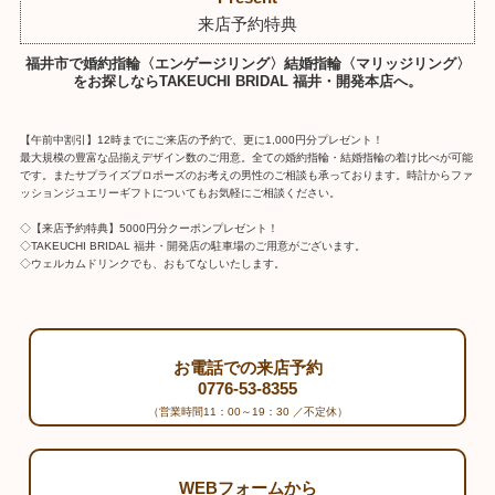
来店予約特典
福井市で婚約指輪〈エンゲージリング〉結婚指輪〈マリッジリング〉
をお探しならTAKEUCHI BRIDAL 福井・開発本店へ。
【午前中割引】12時までにご来店の予約で、更に1,000円分プレゼント！
最大規模の豊富な品揃えデザイン数のご用意。全ての婚約指輪・結婚指輪の着け比べが可能
です。またサプライズプロポーズのお考えの男性のご相談も承っております。時計からファ
ッションジュエリーギフトについてもお気軽にご相談ください。
◇【来店予約特典】5000円分クーポンプレゼント！
◇TAKEUCHI BRIDAL 福井・開発店の駐車場のご用意がございます。
◇ウェルカムドリンクでも、おもてなしいたします。
お電話での来店予約
0776-53-8355
（営業時間11：00～19：30 ／不定休）
WEBフォームから