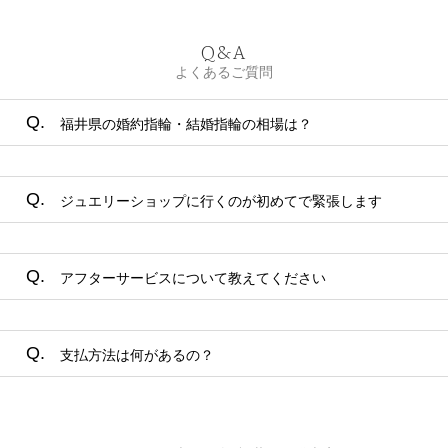
Q&A
よくあるご質問
Q.
福井県の婚約指輪・結婚指輪の相場は？
A.
婚約指輪の平均は30万円、結婚指輪の平均は25万円くらい
Q.
ジュエリーショップに行くのが初めてで緊張します
ですが…お客様それぞれによって、ブライダルリングの予
算は違います。予算、デザイン、着け心地などにこだわ
り、担当のスタッフがご提案いたします。運命のブライダ
A.
安心してください！大丈夫ですよ。一生に一度のお品物な
ルリングに出会うためにも、何なりとご要望をお申し付け
Q.
アフターサービスについて教えてください
ので、皆様緊張されていますが、明るいスタッフが店内で
くださいませ。
お待ちいたしております。リラックスできる店内環境です
ので、ご安心くださいませ。
A.
タケウチブライダルでは、永久保証サービスをお付けして
Q.
支払方法は何があるの？
おります。詳細はHP上部にリンクがありますので、ご覧く
ださい。
A.
現金・カード・お口座からのお引き落としなど様々ござい
ます。タケウチブライダル福井・開発本店では、6～7割の