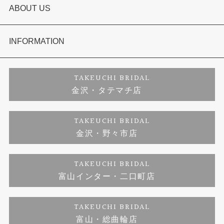
結婚指輪
選ばれる理由まとめ
ABOUT US
セットリング
お客様の声
会社概要
INFORMATION
婚約ネックレス
プロポーズサポート
店舗情報
ご来店予約
TAKEUCHI BRIDAL
金沢・タテマチ店
ダイヤモンド
ブランドリスト
お客様の声
特定商取引に関する表記
TAKEUCHI BRIDAL
金沢・野々市店
ジュエリーリフォーム
福井指輪工房｜手作りペアリング
お問い合わせ
プライバシーポリシー
TAKEUCHI BRIDAL
真珠ネックレス
福井指輪工房｜手作り結婚指輪 and 婚約指輪
富山インター・二口町店
福井工房｜手作り婚約指輪プロポーズプラン
TAKEUCHI BRIDAL
富山・総曲輪店