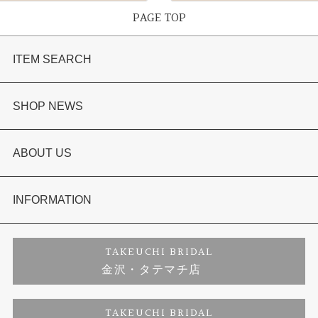
PAGE TOP
ITEM SEARCH
婚約指輪
SHOP NEWS
結婚指輪
選ばれる理由まとめ
ABOUT US
セットリング
お客様の声
会社概要
INFORMATION
婚約ネックレス
プロポーズサポート
店舗情報
ご来店予約
TAKEUCHI BRIDAL
金沢・タテマチ店
ダイヤモンド
ブランドリスト
お客様の声
特定商取引に関する表記
TAKEUCHI BRIDAL