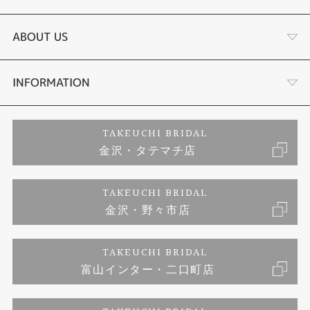
結婚指輪
選ばれる理由まとめ
ABOUT US
セットリング
お客様の声
会社概要
INFORMATION
婚約ネックレス
プロポーズサポート
店舗情報
ご来店予約
TAKEUCHI BRIDAL
金沢・タテマチ店
ダイヤモンド
ブランドリスト
お客様の声
特定商取引に関する表記
TAKEUCHI BRIDAL
ジュエリーリフォーム
金沢・野々市店
福井指輪工房｜手作りペアリング
お問い合わせ
プライバシーポリシー
TAKEUCHI BRIDAL
真珠ネックレス
福井指輪工房｜手作り結婚指輪 and 婚約指輪
富山インター・二口町店
福井工房｜手作り婚約指輪プロポーズプラン