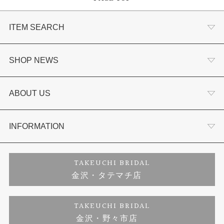
ITEM SEARCH
婚約指輪
SHOP NEWS
結婚指輪
選ばれる理由まとめ
ABOUT US
セットリング
お客様の声
会社概要
INFORMATION
婚約ネックレス
プロポーズサポート
店舗情報
ご来店予約
TAKEUCHI BRIDAL
金沢・タテマチ店
ダイヤモンド
ブランドリスト
お客様の声
特定商取引に関する表記
TAKEUCHI BRIDAL
金沢・野々市店
ジュエリーリフォーム
福井指輪工房｜手作りペアリング
お問い合わせ
プライバシーポリシー