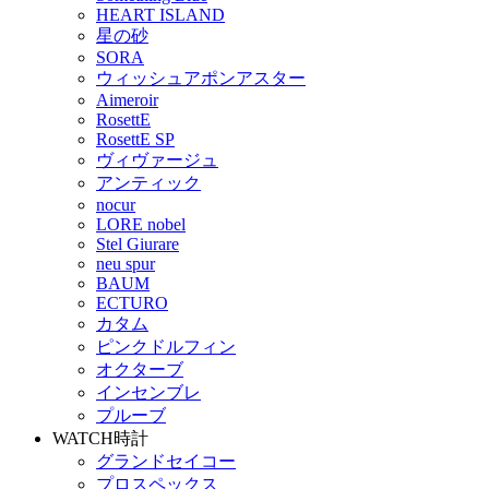
HEART ISLAND
星の砂
SORA
ウィッシュアポンアスター
Aimeroir
RosettE
RosettE SP
ヴィヴァージュ
アンティック
nocur
LORE nobel
Stel Giurare
neu spur
BAUM
ECTURO
カタム
ピンクドルフィン
オクターブ
インセンブレ
プルーブ
WATCH
時計
グランドセイコー
プロスペックス