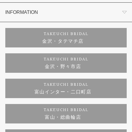
セットリング
お客様の声
会社概要
INFORMATION
婚約ネックレス
プロポーズサポート
店舗情報
ご来店予約
TAKEUCHI BRIDAL
金沢・タテマチ店
ダイヤモンド
ブランドリスト
お客様の声
特定商取引に関する表記
TAKEUCHI BRIDAL
金沢・野々市店
ジュエリーリフォーム
福井指輪工房｜手作りペアリング
お問い合わせ
プライバシーポリシー
TAKEUCHI BRIDAL
真珠ネックレス
福井指輪工房｜手作り結婚指輪 and 婚約指輪
富山インター・二口町店
福井工房｜手作り婚約指輪プロポーズプラン
TAKEUCHI BRIDAL
富山・総曲輪店