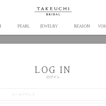
H
PEARL
JEWELRY
REASON
VOI
LOG IN
ログイン