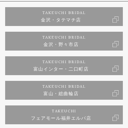
婚約ネックレス
プロポーズサポート
店舗情報
ご来店予約
TAKEUCHI BRIDAL
金沢・タテマチ店
ダイヤモンド
ブランドリスト
お客様の声
特定商取引に関する表記
TAKEUCHI BRIDAL
ジュエリーリフォーム
金沢・野々市店
福井指輪工房｜手作りペアリング
お問い合わせ
プライバシーポリシー
TAKEUCHI BRIDAL
真珠ネックレス
福井指輪工房｜手作り結婚指輪 and 婚約指輪
富山インター・二口町店
福井工房｜手作り婚約指輪プロポーズプラン
TAKEUCHI BRIDAL
富山・総曲輪店
TAKEUCHI
フェアモール福井エルパ店