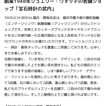
創業1948年ジュエリー・ウォッチの老舗ショ
ップ「宝石時計の武内」
TAKEUCHI BRIDAL福井・開発本店は、福井市最大級の婚約指輪
〈エンゲージリング〉結婚指輪〈マリッジリング〉のセレクトシ
ョップです。世界三大カッターズブランドのダイヤモンドブラン
ドをはじめ県内唯一の正規代理店となる人気有名ブランドなど約
50ブランドの中からお選びいただけます。ファッションジュエリ
ー・時計・真珠ネックレスも豊富にご用意しております。心ゆく
までお楽しみ下さいませ。
北陸の皆様に、『いま旬なブランド・デザイン』を、ご自分の目
で確かめ体感した上でお買い求め頂きたい。私どもの現在のエリ
アであります北陸の皆様に、いま1番新しいブランド・デザイ
ン・ファッションを提供したいと考えております。福井県におい
て3店舗、石川県において2店舗、富山県において1店舗。是非、
私どものブライダルジュエリーを店舗で、ご自分の目で確かめ体
感して頂きたい。そしてご納得の上でご購入頂ければ幸いです。