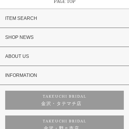
PAGE TOP
ITEM SEARCH
婚約指輪
SHOP NEWS
結婚指輪
選ばれる理由まとめ
ABOUT US
セットリング
お客様の声
会社概要
INFORMATION
婚約ネックレス
プロポーズサポート
店舗情報
ご来店予約
TAKEUCHI BRIDAL
金沢・タテマチ店
ダイヤモンド
ブランドリスト
お客様の声
特定商取引に関する表記
TAKEUCHI BRIDAL
金沢・野々市店
ジュエリーリフォーム
福井指輪工房｜手作りペアリング