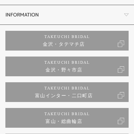
セットリング
お客様の声
会社概要
INFORMATION
婚約ネックレス
プロポーズサポート
店舗情報
ご来店予約
TAKEUCHI BRIDAL
金沢・タテマチ店
ダイヤモンド
ブランドリスト
お客様の声
特定商取引に関する表記
TAKEUCHI BRIDAL
ジュエリーリフォーム
金沢・野々市店
福井指輪工房｜手作りペアリング
お問い合わせ
プライバシーポリシー
TAKEUCHI BRIDAL
真珠ネックレス
福井指輪工房｜手作り結婚指輪 and 婚約指輪
富山インター・二口町店
福井工房｜手作り婚約指輪プロポーズプラン
TAKEUCHI BRIDAL
富山・総曲輪店