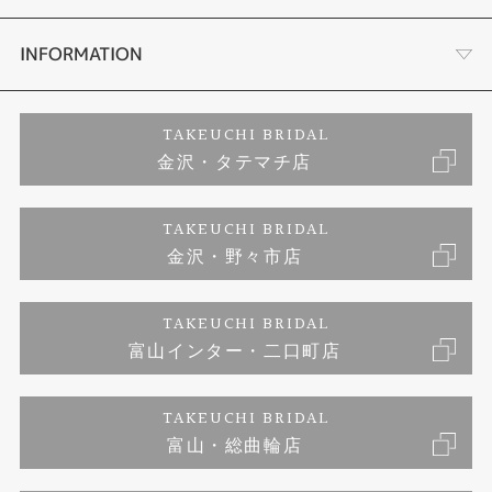
セットリング
お客様の声
会社概要
INFORMATION
婚約ネックレス
プロポーズサポート
店舗情報
ご来店予約
TAKEUCHI BRIDAL
金沢・タテマチ店
ダイヤモンド
ブランドリスト
お客様の声
特定商取引に関する表記
TAKEUCHI BRIDAL
ジュエリーリフォーム
金沢・野々市店
福井指輪工房｜手作りペアリング
お問い合わせ
プライバシーポリシー
TAKEUCHI BRIDAL
真珠ネックレス
福井指輪工房｜手作り結婚指輪 and 婚約指輪
富山インター・二口町店
福井工房｜手作り婚約指輪プロポーズプラン
TAKEUCHI BRIDAL
富山・総曲輪店