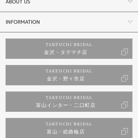
結婚指輪
選ばれる理由まとめ
ABOUT US
セットリング
お客様の声
会社概要
INFORMATION
婚約ネックレス
プロポーズサポート
店舗情報
ご来店予約
TAKEUCHI BRIDAL
金沢・タテマチ店
ダイヤモンド
ブランドリスト
お客様の声
特定商取引に関する表記
TAKEUCHI BRIDAL
ジュエリーリフォーム
金沢・野々市店
福井指輪工房｜手作りペアリング
お問い合わせ
プライバシーポリシー
TAKEUCHI BRIDAL
真珠ネックレス
福井指輪工房｜手作り結婚指輪 and 婚約指輪
富山インター・二口町店
福井工房｜手作り婚約指輪プロポーズプラン
TAKEUCHI BRIDAL
富山・総曲輪店