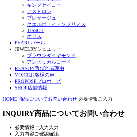
キングセイコー
アストロン
プレザージュ
クエルボ・イ・ソブリノス
TISSOT
オリス
PEARL
パール
JEWELRY
ジュエリー
ブラウンダイヤモンド
アンビリカルコード
REASON
選ばれる理由
VOICE
お客様の声
PROPOSE
プロポーズ
SHOP
店舗情報
HOME
商品についてお問い合わせ
必要情報ご入力
INQUIRY
商品についてお問い合わせ
必要情報ご入力
入力
入力内容ご確認
確認