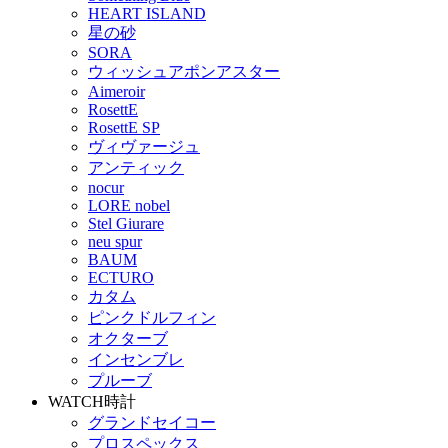
HEART ISLAND
星の砂
SORA
ウィッシュアポンアスター
Aimeroir
RosettE
RosettE SP
ヴィヴァージュ
アンティック
nocur
LORE nobel
Stel Giurare
neu spur
BAUM
ECTURO
カタム
ピンクドルフィン
オクターブ
インセンブレ
プルーブ
WATCH
時計
グランドセイコー
プロスペックス