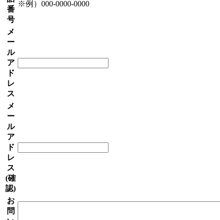
※例）000-0000-0000
番
号
メ
ー
ル
ア
ド
レ
ス
メ
ー
ル
ア
ド
レ
ス
(確
認)
お
問