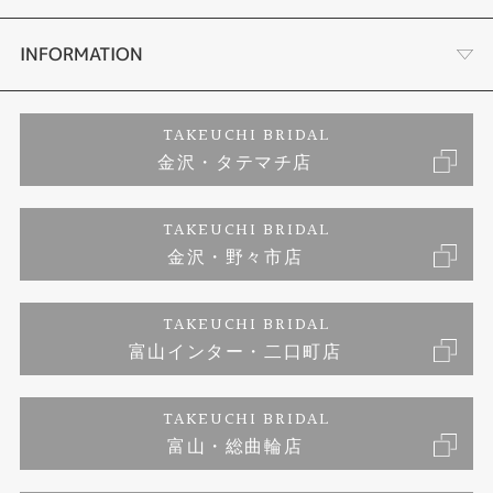
セットリング
お客様の声
会社概要
INFORMATION
婚約ネックレス
プロポーズサポート
店舗情報
ご来店予約
TAKEUCHI BRIDAL
金沢・タテマチ店
ダイヤモンド
ブランドリスト
お客様の声
特定商取引に関する表記
TAKEUCHI BRIDAL
ジュエリーリフォーム
金沢・野々市店
福井指輪工房｜手作りペアリング
お問い合わせ
プライバシーポリシー
TAKEUCHI BRIDAL
真珠ネックレス
福井指輪工房｜手作り結婚指輪 and 婚約指輪
富山インター・二口町店
福井工房｜手作り婚約指輪プロポーズプラン
TAKEUCHI BRIDAL
富山・総曲輪店