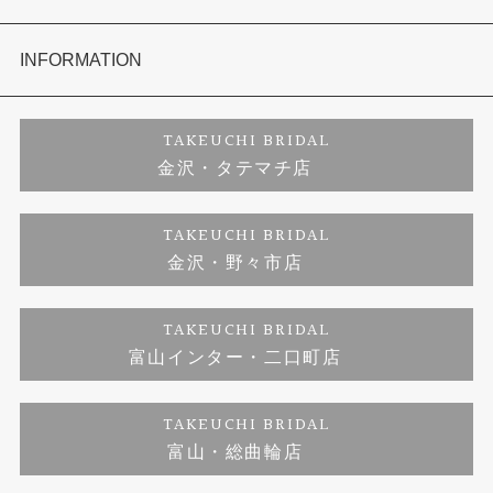
セットリング
お客様の声
会社概要
INFORMATION
婚約ネックレス
プロポーズサポート
店舗情報
ご来店予約
TAKEUCHI BRIDAL
金沢・タテマチ店
ダイヤモンド
ブランドリスト
お客様の声
特定商取引に関する表記
TAKEUCHI BRIDAL
金沢・野々市店
ジュエリーリフォーム
福井指輪工房｜手作りペアリング
お問い合わせ
プライバシーポリシー
TAKEUCHI BRIDAL
真珠ネックレス
福井指輪工房｜手作り結婚指輪 and 婚約指輪
富山インター・二口町店
福井工房｜手作り婚約指輪プロポーズプラン
TAKEUCHI BRIDAL
富山・総曲輪店