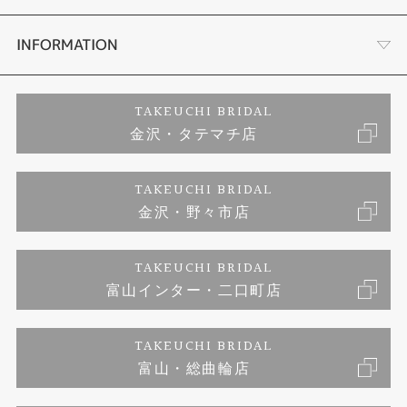
セットリング
お客様の声
会社概要
INFORMATION
婚約ネックレス
プロポーズサポート
店舗情報
ご来店予約
TAKEUCHI BRIDAL
金沢・タテマチ店
ダイヤモンド
ブランドリスト
お客様の声
特定商取引に関する表記
TAKEUCHI BRIDAL
ジュエリーリフォーム
金沢・野々市店
福井指輪工房｜手作りペアリング
お問い合わせ
プライバシーポリシー
TAKEUCHI BRIDAL
真珠ネックレス
福井指輪工房｜手作り結婚指輪 and 婚約指輪
富山インター・二口町店
福井工房｜手作り婚約指輪プロポーズプラン
TAKEUCHI BRIDAL
富山・総曲輪店