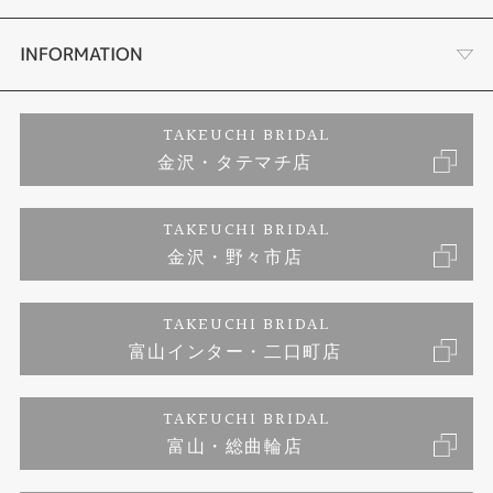
セットリング
お客様の声
会社概要
INFORMATION
婚約ネックレス
プロポーズサポート
店舗情報
ご来店予約
TAKEUCHI BRIDAL
金沢・タテマチ店
ダイヤモンド
ブランドリスト
お客様の声
特定商取引に関する表記
TAKEUCHI BRIDAL
ジュエリーリフォーム
金沢・野々市店
福井指輪工房｜手作りペアリング
お問い合わせ
プライバシーポリシー
TAKEUCHI BRIDAL
真珠ネックレス
福井指輪工房｜手作り結婚指輪 and 婚約指輪
富山インター・二口町店
福井工房｜手作り婚約指輪プロポーズプラン
TAKEUCHI BRIDAL
富山・総曲輪店