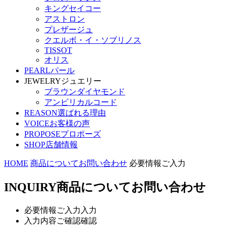
キングセイコー
アストロン
プレザージュ
クエルボ・イ・ソブリノス
TISSOT
オリス
PEARL
パール
JEWELRY
ジュエリー
ブラウンダイヤモンド
アンビリカルコード
REASON
選ばれる理由
VOICE
お客様の声
PROPOSE
プロポーズ
SHOP
店舗情報
HOME
商品についてお問い合わせ
必要情報ご入力
INQUIRY
商品についてお問い合わせ
必要情報ご入力
入力
入力内容ご確認
確認