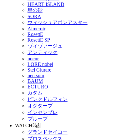
HEART ISLAND
星の砂
SORA
ウィッシュアポンアスター
Aimeroir
RosettE
RosettE SP
ヴィヴァージュ
アンティック
nocur
LORE nobel
Stel Giurare
neu spur
BAUM
ECTURO
カタム
ピンクドルフィン
オクターブ
インセンブレ
プルーブ
WATCH
時計
グランドセイコー
プロスペックス