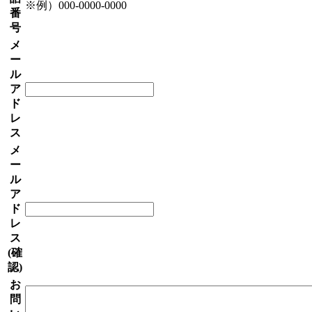
※例）000-0000-0000
番
号
メ
ー
ル
ア
ド
レ
ス
メ
ー
ル
ア
ド
レ
ス
(確
認)
お
問