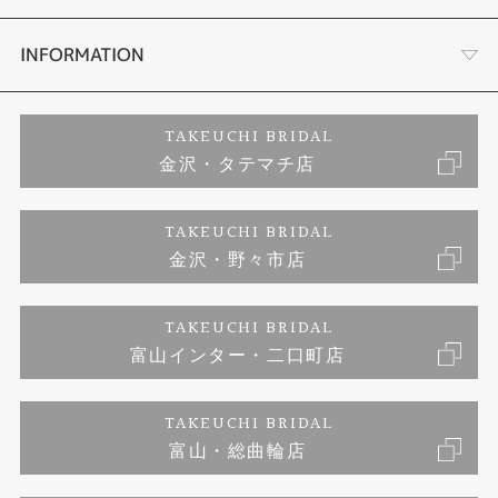
セットリング
お客様の声
会社概要
INFORMATION
婚約ネックレス
プロポーズサポート
店舗情報
ご来店予約
TAKEUCHI BRIDAL
金沢・タテマチ店
ダイヤモンド
ブランドリスト
お客様の声
特定商取引に関する表記
TAKEUCHI BRIDAL
ジュエリーリフォーム
金沢・野々市店
福井指輪工房｜手作りペアリング
お問い合わせ
プライバシーポリシー
TAKEUCHI BRIDAL
真珠ネックレス
福井指輪工房｜手作り結婚指輪 and 婚約指輪
富山インター・二口町店
福井工房｜手作り婚約指輪プロポーズプラン
TAKEUCHI BRIDAL
富山・総曲輪店