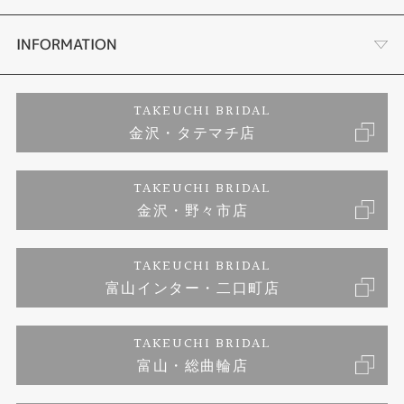
セットリング
お客様の声
会社概要
INFORMATION
婚約ネックレス
プロポーズサポート
店舗情報
ご来店予約
TAKEUCHI BRIDAL
金沢・タテマチ店
ダイヤモンド
ブランドリスト
お客様の声
特定商取引に関する表記
TAKEUCHI BRIDAL
ジュエリーリフォーム
金沢・野々市店
福井指輪工房｜手作りペアリング
お問い合わせ
プライバシーポリシー
TAKEUCHI BRIDAL
真珠ネックレス
福井指輪工房｜手作り結婚指輪 and 婚約指輪
富山インター・二口町店
福井工房｜手作り婚約指輪プロポーズプラン
TAKEUCHI BRIDAL
富山・総曲輪店