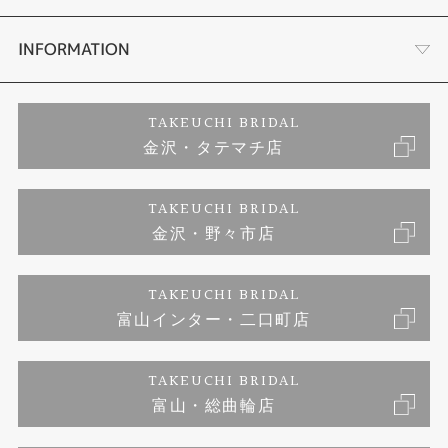
セットリング
お客様の声
会社概要
INFORMATION
婚約ネックレス
プロポーズサポート
店舗情報
ご来店予約
TAKEUCHI BRIDAL
金沢・タテマチ店
ダイヤモンド
ブランドリスト
お客様の声
特定商取引に関する表記
TAKEUCHI BRIDAL
ジュエリーリフォーム
金沢・野々市店
福井指輪工房｜手作りペアリング
お問い合わせ
プライバシーポリシー
TAKEUCHI BRIDAL
真珠ネックレス
福井指輪工房｜手作り結婚指輪 and 婚約指輪
富山インター・二口町店
福井工房｜手作り婚約指輪プロポーズプラン
TAKEUCHI BRIDAL
富山・総曲輪店