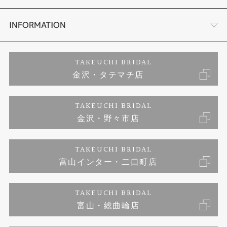
セットリング
お客様の声
会社概要
INFORMATION
婚約ネックレス
プロポーズサポート
店舗情報
ご来店予約
TAKEUCHI BRIDAL
金沢・タテマチ店
ダイヤモンド
ブランドリスト
お客様の声
特定商取引に関する表記
TAKEUCHI BRIDAL
ジュエリーリフォーム
金沢・野々市店
福井指輪工房｜手作りペアリング
お問い合わせ
プライバシーポリシー
TAKEUCHI BRIDAL
真珠ネックレス
福井指輪工房｜手作り結婚指輪 and 婚約指輪
富山インター・二口町店
福井工房｜手作り婚約指輪プロポーズプラン
TAKEUCHI BRIDAL
富山・総曲輪店