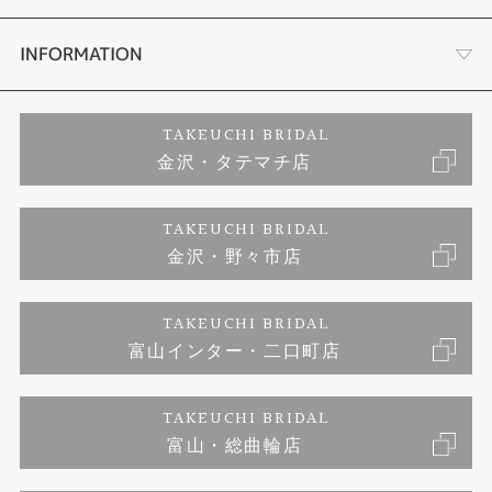
セットリング
お客様の声
会社概要
INFORMATION
婚約ネックレス
プロポーズサポート
店舗情報
ご来店予約
TAKEUCHI BRIDAL
金沢・タテマチ店
ダイヤモンド
ブランドリスト
お客様の声
特定商取引に関する表記
TAKEUCHI BRIDAL
ジュエリーリフォーム
金沢・野々市店
福井指輪工房｜手作りペアリング
お問い合わせ
プライバシーポリシー
TAKEUCHI BRIDAL
真珠ネックレス
福井指輪工房｜手作り結婚指輪 and 婚約指輪
富山インター・二口町店
福井工房｜手作り婚約指輪プロポーズプラン
TAKEUCHI BRIDAL
富山・総曲輪店