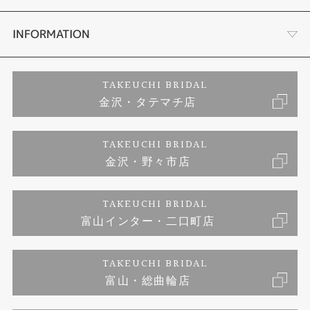
セットリング
お客様の声
会社概要
INFORMATION
婚約ネックレス
プロポーズサポート
店舗情報
ご来店予約
TAKEUCHI BRIDAL
金沢・タテマチ店
ダイヤモンド
ブランドリスト
お客様の声
特定商取引に関する表記
TAKEUCHI BRIDAL
ジュエリーリフォーム
金沢・野々市店
福井指輪工房｜手作りペアリング
お問い合わせ
プライバシーポリシー
TAKEUCHI BRIDAL
真珠ネックレス
福井指輪工房｜手作り結婚指輪 and 婚約指輪
富山インター・二口町店
福井工房｜手作り婚約指輪プロポーズプラン
TAKEUCHI BRIDAL
富山・総曲輪店