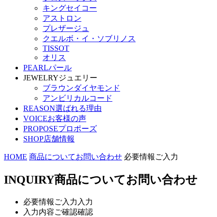
キングセイコー
アストロン
プレザージュ
クエルボ・イ・ソブリノス
TISSOT
オリス
PEARL
パール
JEWELRY
ジュエリー
ブラウンダイヤモンド
アンビリカルコード
REASON
選ばれる理由
VOICE
お客様の声
PROPOSE
プロポーズ
SHOP
店舗情報
HOME
商品についてお問い合わせ
必要情報ご入力
INQUIRY
商品についてお問い合わせ
必要情報ご入力
入力
入力内容ご確認
確認