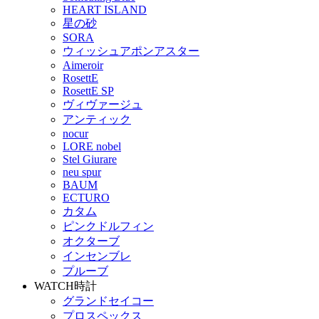
HEART ISLAND
星の砂
SORA
ウィッシュアポンアスター
Aimeroir
RosettE
RosettE SP
ヴィヴァージュ
アンティック
nocur
LORE nobel
Stel Giurare
neu spur
BAUM
ECTURO
カタム
ピンクドルフィン
オクターブ
インセンブレ
プルーブ
WATCH
時計
グランドセイコー
プロスペックス