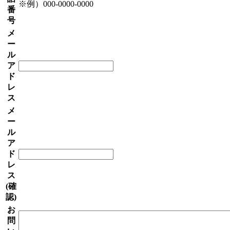
※例）000-0000-0000
番
号
メ
ー
ル
ア
ド
レ
ス
メ
ー
ル
ア
ド
レ
ス
(確
認)
お
問