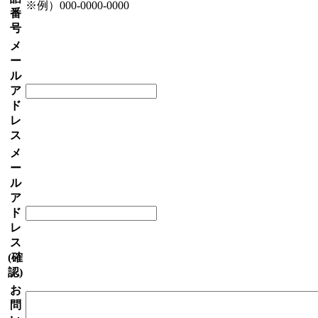
※例）000-0000-0000
番
号
メ
ー
ル
ア
ド
レ
ス
メ
ー
ル
ア
ド
レ
ス
(確
認)
お
問