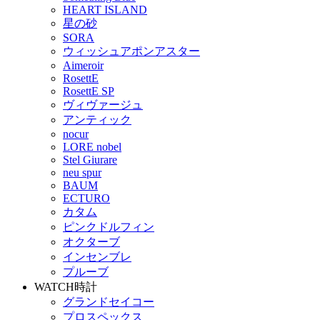
HEART ISLAND
星の砂
SORA
ウィッシュアポンアスター
Aimeroir
RosettE
RosettE SP
ヴィヴァージュ
アンティック
nocur
LORE nobel
Stel Giurare
neu spur
BAUM
ECTURO
カタム
ピンクドルフィン
オクターブ
インセンブレ
プルーブ
WATCH
時計
グランドセイコー
プロスペックス