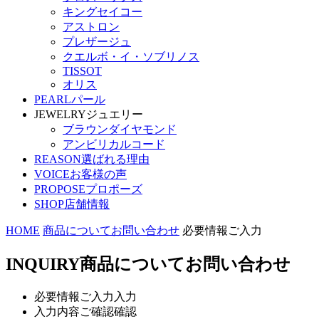
キングセイコー
アストロン
プレザージュ
クエルボ・イ・ソブリノス
TISSOT
オリス
PEARL
パール
JEWELRY
ジュエリー
ブラウンダイヤモンド
アンビリカルコード
REASON
選ばれる理由
VOICE
お客様の声
PROPOSE
プロポーズ
SHOP
店舗情報
HOME
商品についてお問い合わせ
必要情報ご入力
INQUIRY
商品についてお問い合わせ
必要情報ご入力
入力
入力内容ご確認
確認