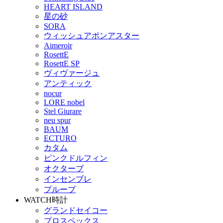
HEART ISLAND
星の砂
SORA
ウィッシュアポンアスター
Aimeroir
RosettE
RosettE SP
ヴィヴァージュ
アンティック
nocur
LORE nobel
Stel Giurare
neu spur
BAUM
ECTURO
カタム
ピンクドルフィン
オクターブ
インセンブレ
プルーブ
WATCH
時計
グランドセイコー
プロスペックス