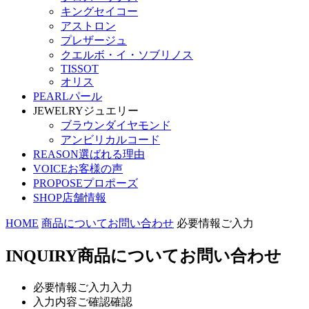
キングセイコー
アストロン
プレザージュ
クエルボ・イ・ソブリノス
TISSOT
オリス
PEARL
パール
JEWELRY
ジュエリー
ブラウンダイヤモンド
アンビリカルコード
REASON
選ばれる理由
VOICE
お客様の声
PROPOSE
プロポーズ
SHOP
店舗情報
HOME
商品についてお問い合わせ
必要情報ご入力
INQUIRY
商品についてお問い合わせ
必要情報ご入力
入力
入力内容ご確認
確認