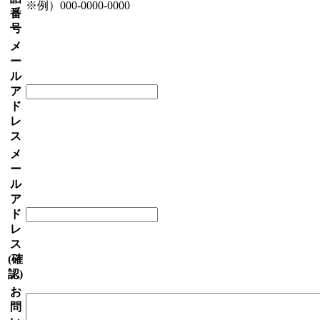
※例）000-0000-0000
番
号
メ
ー
ル
ア
ド
レ
ス
メ
ー
ル
ア
ド
レ
ス
(確
認)
お
問