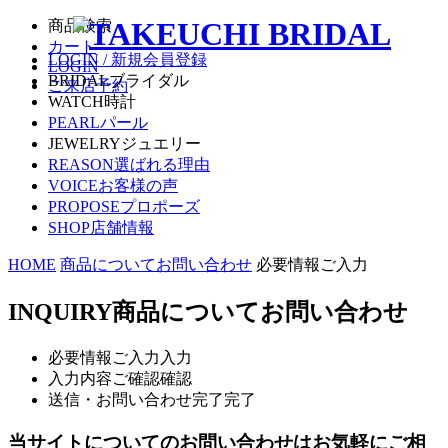
商品検索
カート
LOGIN / 新規会員登録
LOGIN
BRIDAL
ブライダル
ご来店予約
WATCH
時計
PEARL
パール
JEWELRY
ジュエリー
REASON
選ばれる理由
VOICE
お客様の声
PROPOSE
プロポーズ
SHOP
店舗情報
HOME
商品についてお問い合わせ
必要情報ご入力
INQUIRY
商品についてお問い合わせ
必要情報ご入力
入力
入力内容ご確認
確認
送信・お問い合わせ完了
完了
当サイトについてのお問い合わせはお気軽にご相