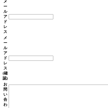
メ
ー
ル
ア
ド
レ
ス
メ
ー
ル
ア
ド
レ
ス
(確
認)
お
問
い
合
わ