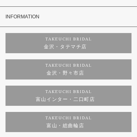
セットリング
お客様の声
会社概要
INFORMATION
婚約ネックレス
プロポーズサポート
店舗情報
ご来店予約
TAKEUCHI BRIDAL
金沢・タテマチ店
ダイヤモンド
ブランドリスト
お客様の声
特定商取引に関する表記
TAKEUCHI BRIDAL
金沢・野々市店
ジュエリーリフォーム
福井指輪工房｜手作りペアリング
お問い合わせ
プライバシーポリシー
TAKEUCHI BRIDAL
真珠ネックレス
福井指輪工房｜手作り結婚指輪 and 婚約指輪
富山インター・二口町店
福井工房｜手作り婚約指輪プロポーズプラン
TAKEUCHI BRIDAL
富山・総曲輪店