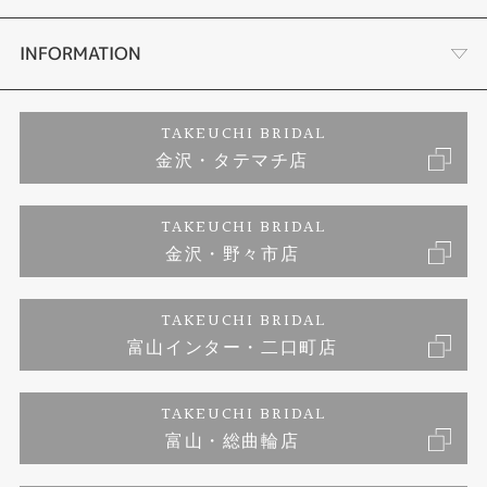
セットリング
お客様の声
会社概要
INFORMATION
婚約ネックレス
プロポーズサポート
店舗情報
ご来店予約
TAKEUCHI BRIDAL
金沢・タテマチ店
ダイヤモンド
ブランドリスト
お客様の声
特定商取引に関する表記
TAKEUCHI BRIDAL
ジュエリーリフォーム
金沢・野々市店
福井指輪工房｜手作りペアリング
お問い合わせ
プライバシーポリシー
TAKEUCHI BRIDAL
真珠ネックレス
福井指輪工房｜手作り結婚指輪 and 婚約指輪
富山インター・二口町店
福井工房｜手作り婚約指輪プロポーズプラン
TAKEUCHI BRIDAL
富山・総曲輪店