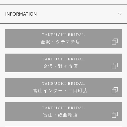
セットリング
お客様の声
会社概要
INFORMATION
婚約ネックレス
プロポーズサポート
店舗情報
ご来店予約
TAKEUCHI BRIDAL
金沢・タテマチ店
ダイヤモンド
ブランドリスト
お客様の声
特定商取引に関する表記
TAKEUCHI BRIDAL
ジュエリーリフォーム
金沢・野々市店
福井指輪工房｜手作りペアリング
お問い合わせ
プライバシーポリシー
TAKEUCHI BRIDAL
真珠ネックレス
福井指輪工房｜手作り結婚指輪 and 婚約指輪
富山インター・二口町店
福井工房｜手作り婚約指輪プロポーズプラン
TAKEUCHI BRIDAL
富山・総曲輪店