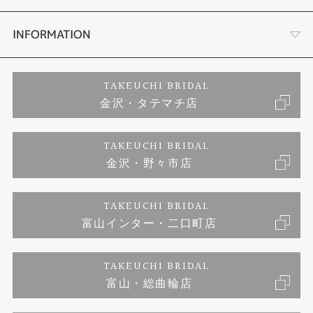
セットリング
お客様の声
会社概要
INFORMATION
婚約ネックレス
プロポーズサポート
店舗情報
ご来店予約
TAKEUCHI BRIDAL
金沢・タテマチ店
ダイヤモンド
ブランドリスト
お客様の声
特定商取引に関する表記
TAKEUCHI BRIDAL
ジュエリーリフォーム
金沢・野々市店
福井指輪工房｜手作りペアリング
お問い合わせ
プライバシーポリシー
TAKEUCHI BRIDAL
真珠ネックレス
福井指輪工房｜手作り結婚指輪 and 婚約指輪
富山インター・二口町店
福井工房｜手作り婚約指輪プロポーズプラン
TAKEUCHI BRIDAL
富山・総曲輪店