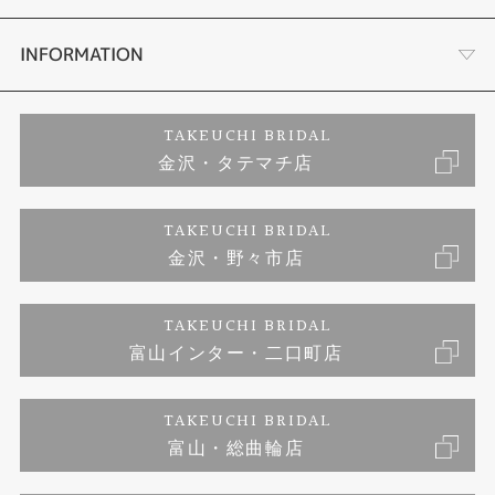
セットリング
お客様の声
会社概要
INFORMATION
婚約ネックレス
プロポーズサポート
店舗情報
ご来店予約
TAKEUCHI BRIDAL
金沢・タテマチ店
ダイヤモンド
ブランドリスト
お客様の声
特定商取引に関する表記
TAKEUCHI BRIDAL
ジュエリーリフォーム
金沢・野々市店
福井指輪工房｜手作りペアリング
お問い合わせ
プライバシーポリシー
TAKEUCHI BRIDAL
真珠ネックレス
福井指輪工房｜手作り結婚指輪 and 婚約指輪
富山インター・二口町店
福井工房｜手作り婚約指輪プロポーズプラン
TAKEUCHI BRIDAL
富山・総曲輪店