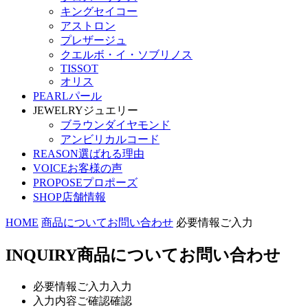
キングセイコー
アストロン
プレザージュ
クエルボ・イ・ソブリノス
TISSOT
オリス
PEARL
パール
JEWELRY
ジュエリー
ブラウンダイヤモンド
アンビリカルコード
REASON
選ばれる理由
VOICE
お客様の声
PROPOSE
プロポーズ
SHOP
店舗情報
HOME
商品についてお問い合わせ
必要情報ご入力
INQUIRY
商品についてお問い合わせ
必要情報ご入力
入力
入力内容ご確認
確認