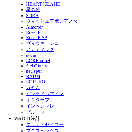
HEART ISLAND
星の砂
SORA
ウィッシュアポンアスター
Aimeroir
RosettE
RosettE SP
ヴィヴァージュ
アンティック
nocur
LORE nobel
Stel Giurare
neu spur
BAUM
ECTURO
カタム
ピンクドルフィン
オクターブ
インセンブレ
プルーブ
WATCH
時計
グランドセイコー
プロスペックス