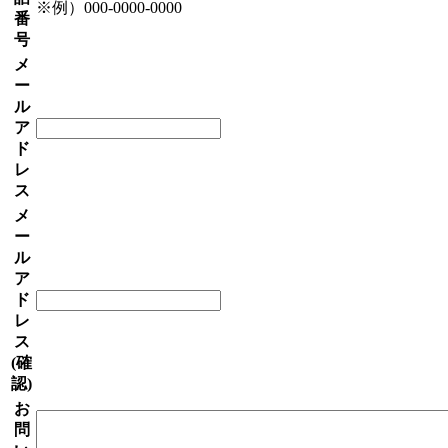
※例）000-0000-0000
番
号
メ
ー
ル
ア
ド
レ
ス
メ
ー
ル
ア
ド
レ
ス
(確
認)
お
問