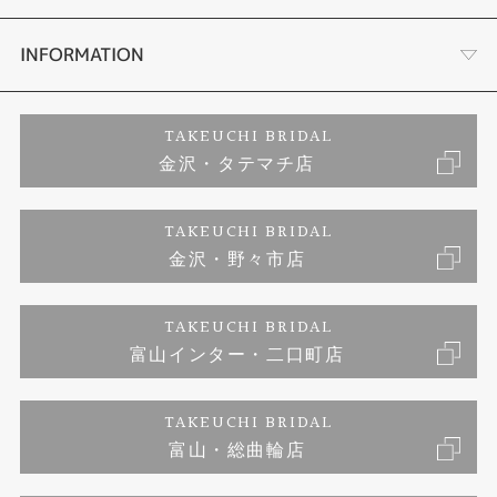
セットリング
お客様の声
会社概要
INFORMATION
婚約ネックレス
プロポーズサポート
店舗情報
ご来店予約
TAKEUCHI BRIDAL
金沢・タテマチ店
ダイヤモンド
ブランドリスト
お客様の声
特定商取引に関する表記
TAKEUCHI BRIDAL
ジュエリーリフォーム
金沢・野々市店
福井指輪工房｜手作りペアリング
お問い合わせ
プライバシーポリシー
TAKEUCHI BRIDAL
真珠ネックレス
福井指輪工房｜手作り結婚指輪 and 婚約指輪
富山インター・二口町店
福井工房｜手作り婚約指輪プロポーズプラン
TAKEUCHI BRIDAL
富山・総曲輪店