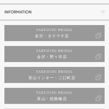
セットリング
お客様の声
会社概要
INFORMATION
婚約ネックレス
プロポーズサポート
店舗情報
ご来店予約
TAKEUCHI BRIDAL
金沢・タテマチ店
ダイヤモンド
ブランドリスト
お客様の声
特定商取引に関する表記
TAKEUCHI BRIDAL
ジュエリーリフォーム
金沢・野々市店
福井指輪工房｜手作りペアリング
お問い合わせ
プライバシーポリシー
TAKEUCHI BRIDAL
真珠ネックレス
福井指輪工房｜手作り結婚指輪 and 婚約指輪
富山インター・二口町店
福井工房｜手作り婚約指輪プロポーズプラン
TAKEUCHI BRIDAL
富山・総曲輪店