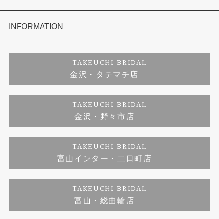
セットリング
お客様の声
会社概要
INFORMATION
婚約ネックレス
プロポーズサポート
店舗情報
ご来店予約
TAKEUCHI BRIDAL
金沢・タテマチ店
ダイヤモンド
ブランドリスト
お客様の声
特定商取引に関する表記
TAKEUCHI BRIDAL
金沢・野々市店
ジュエリーリフォーム
福井指輪工房｜手作りペアリング
お問い合わせ
プライバシーポリシー
TAKEUCHI BRIDAL
真珠ネックレス
福井指輪工房｜手作り結婚指輪 and 婚約指輪
富山インター・二口町店
福井工房｜手作り婚約指輪プロポーズプラン
TAKEUCHI BRIDAL
富山・総曲輪店