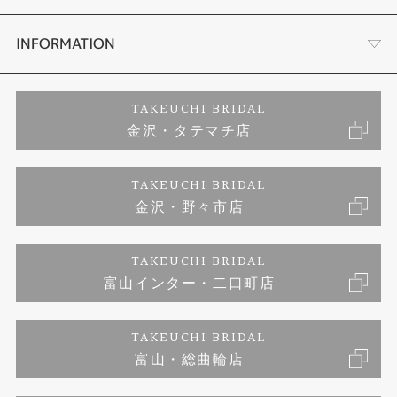
セットリング
お客様の声
会社概要
INFORMATION
婚約ネックレス
プロポーズサポート
店舗情報
ご来店予約
TAKEUCHI BRIDAL
金沢・タテマチ店
ダイヤモンド
ブランドリスト
お客様の声
特定商取引に関する表記
TAKEUCHI BRIDAL
ジュエリーリフォーム
金沢・野々市店
福井指輪工房｜手作りペアリング
お問い合わせ
プライバシーポリシー
TAKEUCHI BRIDAL
真珠ネックレス
福井指輪工房｜手作り結婚指輪 and 婚約指輪
富山インター・二口町店
福井工房｜手作り婚約指輪プロポーズプラン
TAKEUCHI BRIDAL
富山・総曲輪店