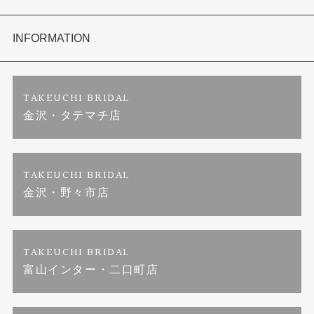
セットリング
お客様の声
会社概要
INFORMATION
婚約ネックレス
プロポーズサポート
店舗情報
ご来店予約
TAKEUCHI BRIDAL
金沢・タテマチ店
ダイヤモンド
ブランドリスト
お客様の声
特定商取引に関する表記
ジュエリーリフォーム
福井指輪工房｜手作りペアリング
お問い合わせ
プライバシーポリシー
TAKEUCHI BRIDAL
金沢・野々市店
真珠ネックレス
福井指輪工房｜手作り結婚指輪 and 婚約指輪
TAKEUCHI BRIDAL
福井工房｜手作り婚約指輪プロポーズプラン
富山インター・二口町店