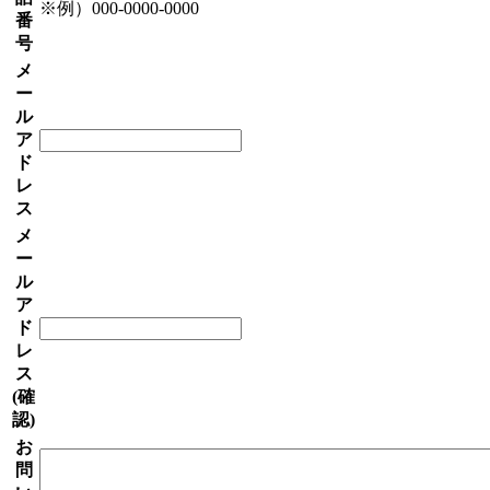
※例）000-0000-0000
番
号
メ
ー
ル
ア
ド
レ
ス
メ
ー
ル
ア
ド
レ
ス
(確
認)
お
問