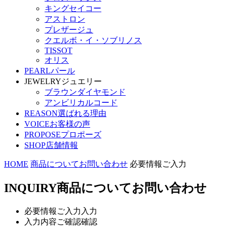
キングセイコー
アストロン
プレザージュ
クエルボ・イ・ソブリノス
TISSOT
オリス
PEARL
パール
JEWELRY
ジュエリー
ブラウンダイヤモンド
アンビリカルコード
REASON
選ばれる理由
VOICE
お客様の声
PROPOSE
プロポーズ
SHOP
店舗情報
HOME
商品についてお問い合わせ
必要情報ご入力
INQUIRY
商品についてお問い合わせ
必要情報ご入力
入力
入力内容ご確認
確認