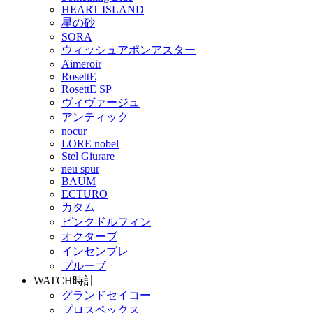
HEART ISLAND
星の砂
SORA
ウィッシュアポンアスター
Aimeroir
RosettE
RosettE SP
ヴィヴァージュ
アンティック
nocur
LORE nobel
Stel Giurare
neu spur
BAUM
ECTURO
カタム
ピンクドルフィン
オクターブ
インセンブレ
プルーブ
WATCH
時計
グランドセイコー
プロスペックス