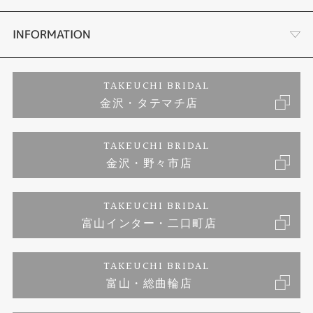
セットリング
お客様の声
会社概要
INFORMATION
婚約ネックレス
プロポーズサポート
店舗情報
ご来店予約
TAKEUCHI BRIDAL
金沢・タテマチ店
ダイヤモンド
ブランドリスト
お客様の声
特定商取引に関する表記
TAKEUCHI BRIDAL
ジュエリーリフォーム
金沢・野々市店
福井指輪工房｜手作りペアリング
お問い合わせ
プライバシーポリシー
TAKEUCHI BRIDAL
真珠ネックレス
福井指輪工房｜手作り結婚指輪 and 婚約指輪
富山インター・二口町店
福井工房｜手作り婚約指輪プロポーズプラン
TAKEUCHI BRIDAL
富山・総曲輪店