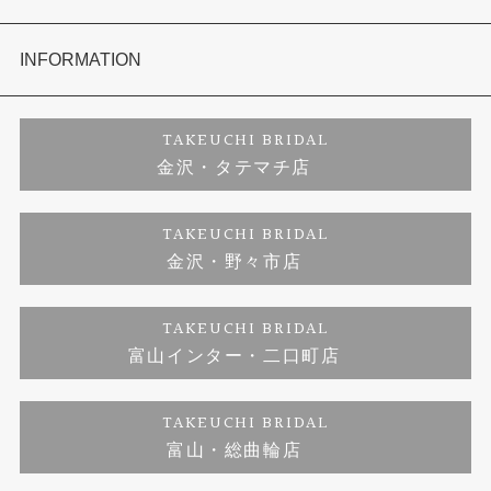
セットリング
お客様の声
会社概要
INFORMATION
婚約ネックレス
プロポーズサポート
店舗情報
ご来店予約
TAKEUCHI BRIDAL
金沢・タテマチ店
ダイヤモンド
ブランドリスト
お客様の声
特定商取引に関する表記
TAKEUCHI BRIDAL
金沢・野々市店
ジュエリーリフォーム
福井指輪工房｜手作りペアリング
お問い合わせ
プライバシーポリシー
TAKEUCHI BRIDAL
真珠ネックレス
福井指輪工房｜手作り結婚指輪 and 婚約指輪
富山インター・二口町店
福井工房｜手作り婚約指輪プロポーズプラン
TAKEUCHI BRIDAL
富山・総曲輪店