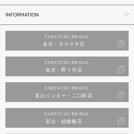
セットリング
お客様の声
会社概要
INFORMATION
婚約ネックレス
プロポーズサポート
店舗情報
ご来店予約
TAKEUCHI BRIDAL
金沢・タテマチ店
ダイヤモンド
ブランドリスト
お客様の声
特定商取引に関する表記
TAKEUCHI BRIDAL
ジュエリーリフォーム
金沢・野々市店
福井指輪工房｜手作りペアリング
お問い合わせ
プライバシーポリシー
TAKEUCHI BRIDAL
真珠ネックレス
福井指輪工房｜手作り結婚指輪 and 婚約指輪
富山インター・二口町店
福井工房｜手作り婚約指輪プロポーズプラン
TAKEUCHI BRIDAL
富山・総曲輪店