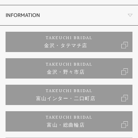
セットリング
お客様の声
会社概要
INFORMATION
婚約ネックレス
プロポーズサポート
店舗情報
ご来店予約
TAKEUCHI BRIDAL
金沢・タテマチ店
ダイヤモンド
ブランドリスト
お客様の声
特定商取引に関する表記
TAKEUCHI BRIDAL
ジュエリーリフォーム
金沢・野々市店
福井指輪工房｜手作りペアリング
お問い合わせ
プライバシーポリシー
TAKEUCHI BRIDAL
真珠ネックレス
福井指輪工房｜手作り結婚指輪 and 婚約指輪
富山インター・二口町店
福井工房｜手作り婚約指輪プロポーズプラン
TAKEUCHI BRIDAL
富山・総曲輪店