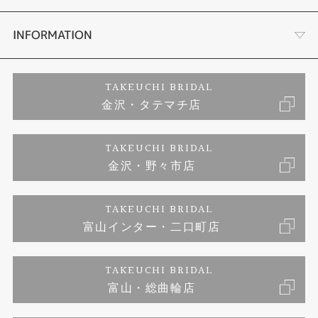
セットリング
お客様の声
会社概要
INFORMATION
婚約ネックレス
プロポーズサポート
店舗情報
ご来店予約
TAKEUCHI BRIDAL
金沢・タテマチ店
ダイヤモンド
ブランドリスト
お客様の声
特定商取引に関する表記
TAKEUCHI BRIDAL
ジュエリーリフォーム
金沢・野々市店
福井指輪工房｜手作りペアリング
お問い合わせ
プライバシーポリシー
TAKEUCHI BRIDAL
真珠ネックレス
福井指輪工房｜手作り結婚指輪 and 婚約指輪
富山インター・二口町店
福井工房｜手作り婚約指輪プロポーズプラン
TAKEUCHI BRIDAL
富山・総曲輪店