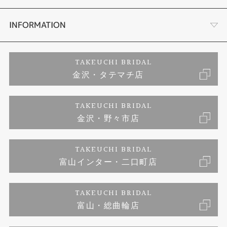
セットリング
お客様の声
会社概要
INFORMATION
婚約ネックレス
プロポーズサポート
店舗情報
ご来店予約
TAKEUCHI BRIDAL
金沢・タテマチ店
ダイヤモンド
ブランドリスト
お客様の声
特定商取引に関する表記
TAKEUCHI BRIDAL
ジュエリーリフォーム
金沢・野々市店
福井指輪工房｜手作りペアリング
お問い合わせ
プライバシーポリシー
TAKEUCHI BRIDAL
真珠ネックレス
福井指輪工房｜手作り結婚指輪 and 婚約指輪
富山インター・二口町店
福井工房｜手作り婚約指輪プロポーズプラン
TAKEUCHI BRIDAL
富山・総曲輪店