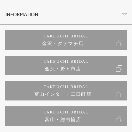
セットリング
お客様の声
会社概要
INFORMATION
婚約ネックレス
プロポーズサポート
店舗情報
ご来店予約
TAKEUCHI BRIDAL
金沢・タテマチ店
ダイヤモンド
ブランドリスト
お客様の声
特定商取引に関する表記
TAKEUCHI BRIDAL
ジュエリーリフォーム
金沢・野々市店
福井指輪工房｜手作りペアリング
お問い合わせ
プライバシーポリシー
TAKEUCHI BRIDAL
真珠ネックレス
福井指輪工房｜手作り結婚指輪 and 婚約指輪
富山インター・二口町店
福井工房｜手作り婚約指輪プロポーズプラン
TAKEUCHI BRIDAL
富山・総曲輪店