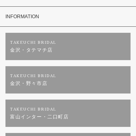
セットリング
お客様の声
会社概要
INFORMATION
婚約ネックレス
プロポーズサポート
店舗情報
ご来店予約
TAKEUCHI BRIDAL
金沢・タテマチ店
ダイヤモンド
ブランドリスト
お客様の声
特定商取引に関する表記
ジュエリーリフォーム
福井指輪工房｜手作りペアリング
お問い合わせ
プライバシーポリシー
TAKEUCHI BRIDAL
金沢・野々市店
真珠ネックレス
福井指輪工房｜手作り結婚指輪 and 婚約指輪
TAKEUCHI BRIDAL
福井工房｜手作り婚約指輪プロポーズプラン
富山インター・二口町店