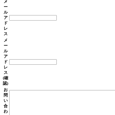
メ
ー
ル
ア
ド
レ
ス
メ
ー
ル
ア
ド
レ
ス
(確
認)
お
問
い
合
わ