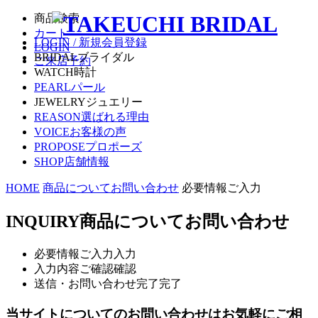
商品検索
カート
LOGIN / 新規会員登録
LOGIN
BRIDAL
ブライダル
ご来店予約
WATCH
時計
PEARL
パール
JEWELRY
ジュエリー
REASON
選ばれる理由
VOICE
お客様の声
PROPOSE
プロポーズ
SHOP
店舗情報
HOME
商品についてお問い合わせ
必要情報ご入力
INQUIRY
商品についてお問い合わせ
必要情報ご入力
入力
入力内容ご確認
確認
送信・お問い合わせ完了
完了
当サイトについてのお問い合わせはお気軽にご相